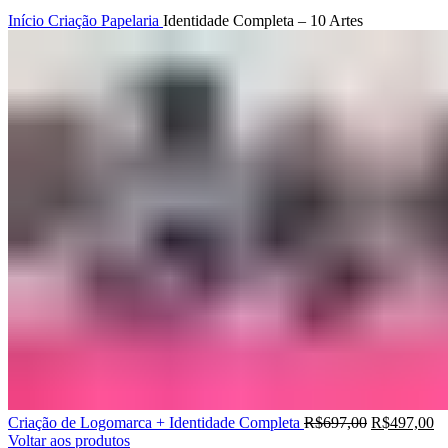
Clique para ampliar
Início
Criação
Papelaria
Identidade Completa – 10 Artes
Criação de Logomarca + Identidade Completa
R$
697,00
R$
497,00
Voltar aos produtos