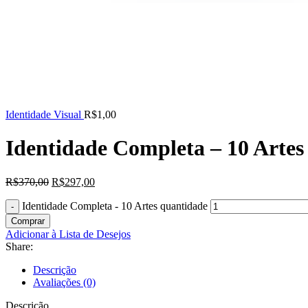
Identidade Visual
R$
1,00
Identidade Completa – 10 Artes
R$
370,00
R$
297,00
Identidade Completa - 10 Artes quantidade
Comprar
Adicionar à Lista de Desejos
Share:
Descrição
Avaliações (0)
Descrição